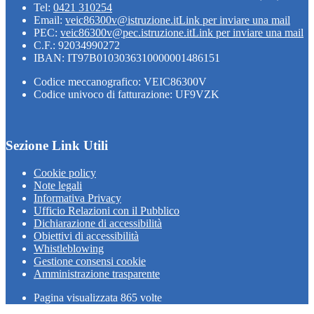
Tel:
0421 310254
Email:
veic86300v@istruzione.it
Link per inviare una mail
PEC:
veic86300v@pec.istruzione.it
Link per inviare una mail
C.F.: 92034990272
IBAN: IT97B0103036310000001486151
Codice meccanografico: VEIC86300V
Codice univoco di fatturazione: UF9VZK
Sezione Link Utili
Cookie policy
Note legali
Informativa Privacy
Ufficio Relazioni con il Pubblico
Dichiarazione di accessibilità
Obiettivi di accessibilità
Whistleblowing
Gestione consensi cookie
Amministrazione trasparente
Pagina visualizzata
865
volte