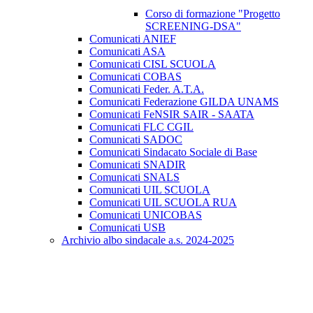
Corso di formazione "Progetto
SCREENING-DSA"
Comunicati ANIEF
Comunicati ASA
Comunicati CISL SCUOLA
Comunicati COBAS
Comunicati Feder. A.T.A.
Comunicati Federazione GILDA UNAMS
Comunicati FeNSIR SAIR - SAATA
Comunicati FLC CGIL
Comunicati SADOC
Comunicati Sindacato Sociale di Base
Comunicati SNADIR
Comunicati SNALS
Comunicati UIL SCUOLA
Comunicati UIL SCUOLA RUA
Comunicati UNICOBAS
Comunicati USB
Archivio albo sindacale a.s. 2024-2025