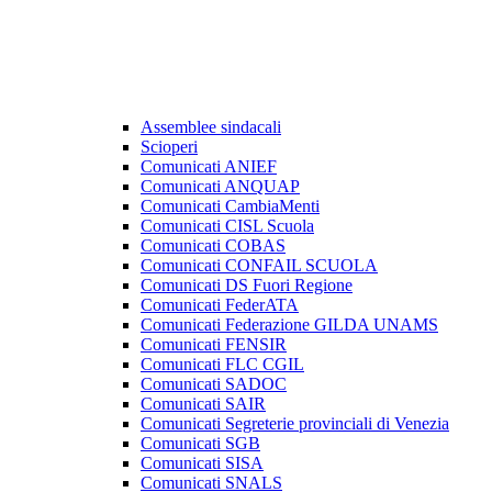
Assemblee sindacali
Scioperi
Comunicati ANIEF
Comunicati ANQUAP
Comunicati CambiaMenti
Comunicati CISL Scuola
Comunicati COBAS
Comunicati CONFAIL SCUOLA
Comunicati DS Fuori Regione
Comunicati FederATA
Comunicati Federazione GILDA UNAMS
Comunicati FENSIR
Comunicati FLC CGIL
Comunicati SADOC
Comunicati SAIR
Comunicati Segreterie provinciali di Venezia
Comunicati SGB
Comunicati SISA
Comunicati SNALS