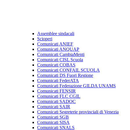
Assemblee sindacali
Scioperi
Comunicati ANIEF
Comunicati ANQUAP
Comunicati CambiaMenti
Comunicati CISL Scuola
Comunicati COBAS
Comunicati CONFAIL SCUOLA
Comunicati DS Fuori Regione
Comunicati FederATA
Comunicati Federazione GILDA UNAMS
Comunicati FENSIR
Comunicati FLC CGIL
Comunicati SADOC
Comunicati SAIR
Comunicati Segreterie provinciali di Venezia
Comunicati SGB
Comunicati SISA
Comunicati SNALS