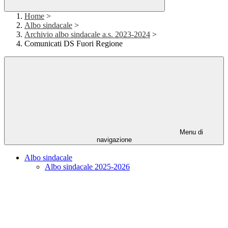
Home
>
Albo sindacale
>
Archivio albo sindacale a.s. 2023-2024
>
Comunicati DS Fuori Regione
Menu di
navigazione
Albo sindacale
Albo sindacale 2025-2026