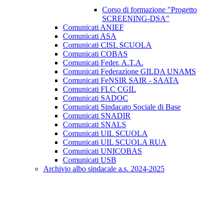
Corso di formazione "Progetto
SCREENING-DSA"
Comunicati ANIEF
Comunicati ASA
Comunicati CISL SCUOLA
Comunicati COBAS
Comunicati Feder. A.T.A.
Comunicati Federazione GILDA UNAMS
Comunicati FeNSIR SAIR - SAATA
Comunicati FLC CGIL
Comunicati SADOC
Comunicati Sindacato Sociale di Base
Comunicati SNADIR
Comunicati SNALS
Comunicati UIL SCUOLA
Comunicati UIL SCUOLA RUA
Comunicati UNICOBAS
Comunicati USB
Archivio albo sindacale a.s. 2024-2025