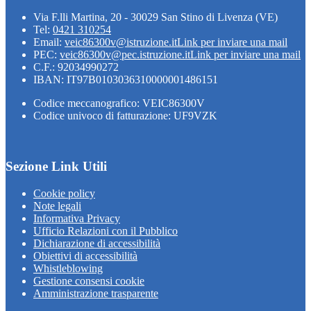
Via F.lli Martina, 20 - 30029 San Stino di Livenza (VE)
Tel:
0421 310254
Email:
veic86300v@istruzione.it
Link per inviare una mail
PEC:
veic86300v@pec.istruzione.it
Link per inviare una mail
C.F.: 92034990272
IBAN: IT97B0103036310000001486151
Codice meccanografico: VEIC86300V
Codice univoco di fatturazione: UF9VZK
Sezione Link Utili
Cookie policy
Note legali
Informativa Privacy
Ufficio Relazioni con il Pubblico
Dichiarazione di accessibilità
Obiettivi di accessibilità
Whistleblowing
Gestione consensi cookie
Amministrazione trasparente