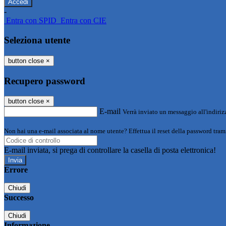
-
Entra con SPID
Entra con CIE
Seleziona utente
button close
×
Recupero password
button close
×
E-mail
Verrà inviato un messaggio all'indirizz
Non hai una e-mail associata al nome utente? Effettua il reset della password tram
E-mail inviata, si prega di controllare la casella di posta elettronica!
Errore
Chiudi
Successo
Chiudi
Informazione