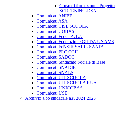
Corso di formazione "Progetto
SCREENING-DSA"
Comunicati ANIEF
Comunicati ASA
Comunicati CISL SCUOLA
Comunicati COBAS
Comunicati Feder. A.T.A.
Comunicati Federazione GILDA UNAMS
Comunicati FeNSIR SAIR - SAATA
Comunicati FLC CGIL
Comunicati SADOC
Comunicati Sindacato Sociale di Base
Comunicati SNADIR
Comunicati SNALS
Comunicati UIL SCUOLA
Comunicati UIL SCUOLA RUA
Comunicati UNICOBAS
Comunicati USB
Archivio albo sindacale a.s. 2024-2025