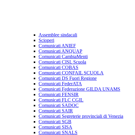
Assemblee sindacali
Scioperi
Comunicati ANIEF
Comunicati ANQUAP
Comunicati CambiaMenti
Comunicati CISL Scuola
Comunicati COBAS
Comunicati CONFAIL SCUOLA
Comunicati DS Fuori Regione
Comunicati FederATA
Comunicati Federazione GILDA UNAMS
Comunicati FENSIR
Comunicati FLC CGIL
Comunicati SADOC
Comunicati SAIR
Comunicati Segreterie provinciali di Venezia
Comunicati SGB
Comunicati SISA
Comunicati SNALS