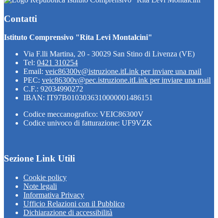
Contatti
Istituto Comprensivo "Rita Levi Montalcini"
Via F.lli Martina, 20 - 30029 San Stino di Livenza (VE)
Tel:
0421 310254
Email:
veic86300v@istruzione.it
Link per inviare una mail
PEC:
veic86300v@pec.istruzione.it
Link per inviare una mail
C.F.: 92034990272
IBAN: IT97B0103036310000001486151
Codice meccanografico: VEIC86300V
Codice univoco di fatturazione: UF9VZK
Sezione Link Utili
Cookie policy
Note legali
Informativa Privacy
Ufficio Relazioni con il Pubblico
Dichiarazione di accessibilità