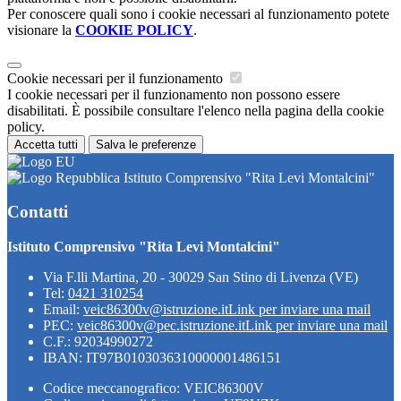
Per conoscere quali sono i cookie necessari al funzionamento potete
visionare la
COOKIE POLICY
.
Cookie necessari per il funzionamento
I cookie necessari per il funzionamento non possono essere
disabilitati. È possibile consultare l'elenco nella pagina della cookie
policy.
Accetta tutti
Salva le preferenze
Istituto Comprensivo "Rita Levi Montalcini"
Contatti
Istituto Comprensivo "Rita Levi Montalcini"
Via F.lli Martina, 20 - 30029 San Stino di Livenza (VE)
Tel:
0421 310254
Email:
veic86300v@istruzione.it
Link per inviare una mail
PEC:
veic86300v@pec.istruzione.it
Link per inviare una mail
C.F.: 92034990272
IBAN: IT97B0103036310000001486151
Codice meccanografico: VEIC86300V