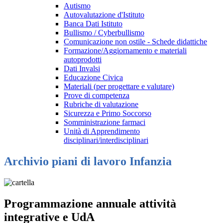
Autismo
Autovalutazione d'Istituto
Banca Dati Istituto
Bullismo / Cyberbullismo
Comunicazione non ostile - Schede didattiche
Formazione/Aggiornamento e materiali
autoprodotti
Dati Invalsi
Educazione Civica
Materiali (per progettare e valutare)
Prove di competenza
Rubriche di valutazione
Sicurezza e Primo Soccorso
Somministrazione farmaci
Unità di Apprendimento
disciplinari/interdisciplinari
Archivio piani di lavoro Infanzia
Programmazione annuale attività
integrative e UdA