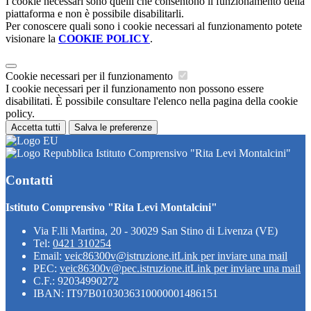
I cookie necessari sono quelli che consentono il funzionamento della
piattaforma e non è possibile disabilitarli.
Per conoscere quali sono i cookie necessari al funzionamento potete
visionare la
COOKIE POLICY
.
Cookie necessari per il funzionamento
I cookie necessari per il funzionamento non possono essere
disabilitati. È possibile consultare l'elenco nella pagina della cookie
policy.
Accetta tutti
Salva le preferenze
Istituto Comprensivo "Rita Levi Montalcini"
Contatti
Istituto Comprensivo "Rita Levi Montalcini"
Via F.lli Martina, 20 - 30029 San Stino di Livenza (VE)
Tel:
0421 310254
Email:
veic86300v@istruzione.it
Link per inviare una mail
PEC:
veic86300v@pec.istruzione.it
Link per inviare una mail
C.F.: 92034990272
IBAN: IT97B0103036310000001486151