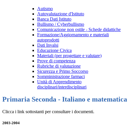
Autismo
Autovalutazione d'Istituto
Banca Dati Istituto
Bullismo / Cyberbullismo
Comunicazione non ostile - Schede didattiche
Formazione/Aggiornamento e materiali
autoprodotti
Dati Invalsi
Educazione Civica
Materiali (per progettare e valutare)
Prove di competenza
Rubriche di valutazione
Sicurezza e Primo Soccorso
Somministrazione farmaci
Unità di Apprendimento
disciplinari/interdisciplinari
Primaria Seconda - Italiano e matematica
Clicca i link sottostanti per consultare i documenti.
2003-2004