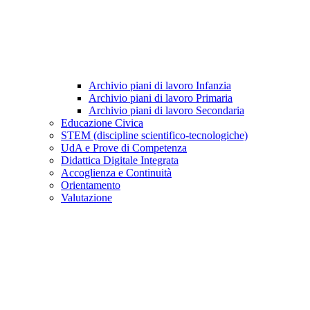
Archivio piani di lavoro Infanzia
Archivio piani di lavoro Primaria
Archivio piani di lavoro Secondaria
Educazione Civica
STEM (discipline scientifico-tecnologiche)
UdA e Prove di Competenza
Didattica Digitale Integrata
Accoglienza e Continuità
Orientamento
Valutazione