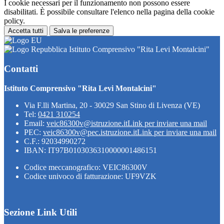
I cookie necessari per il funzionamento non possono essere
disabilitati. È possibile consultare l'elenco nella pagina della cookie
policy.
Accetta tutti
Salva le preferenze
Istituto Comprensivo "Rita Levi Montalcini"
Contatti
Istituto Comprensivo "Rita Levi Montalcini"
Via F.lli Martina, 20 - 30029 San Stino di Livenza (VE)
Tel:
0421 310254
Email:
veic86300v@istruzione.it
Link per inviare una mail
PEC:
veic86300v@pec.istruzione.it
Link per inviare una mail
C.F.: 92034990272
IBAN: IT97B0103036310000001486151
Codice meccanografico: VEIC86300V
Codice univoco di fatturazione: UF9VZK
Sezione Link Utili