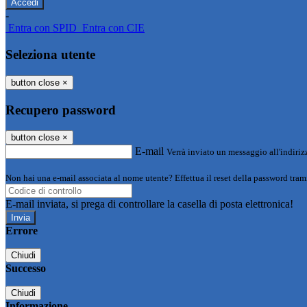
-
Entra con SPID
Entra con CIE
Seleziona utente
button close
×
Recupero password
button close
×
E-mail
Verrà inviato un messaggio all'indirizz
Non hai una e-mail associata al nome utente? Effettua il reset della password tram
E-mail inviata, si prega di controllare la casella di posta elettronica!
Errore
Chiudi
Successo
Chiudi
Informazione