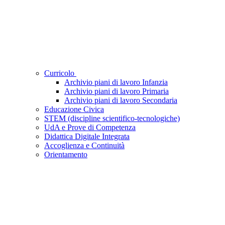
Curricolo
Archivio piani di lavoro Infanzia
Archivio piani di lavoro Primaria
Archivio piani di lavoro Secondaria
Educazione Civica
STEM (discipline scientifico-tecnologiche)
UdA e Prove di Competenza
Didattica Digitale Integrata
Accoglienza e Continuità
Orientamento