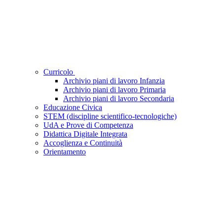
Curricolo
Archivio piani di lavoro Infanzia
Archivio piani di lavoro Primaria
Archivio piani di lavoro Secondaria
Educazione Civica
STEM (discipline scientifico-tecnologiche)
UdA e Prove di Competenza
Didattica Digitale Integrata
Accoglienza e Continuità
Orientamento