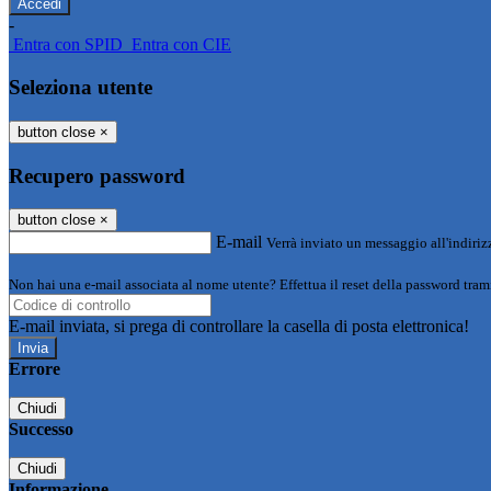
-
Entra con SPID
Entra con CIE
Seleziona utente
button close
×
Recupero password
button close
×
E-mail
Verrà inviato un messaggio all'indirizz
Non hai una e-mail associata al nome utente? Effettua il reset della password tram
E-mail inviata, si prega di controllare la casella di posta elettronica!
Errore
Chiudi
Successo
Chiudi
Informazione