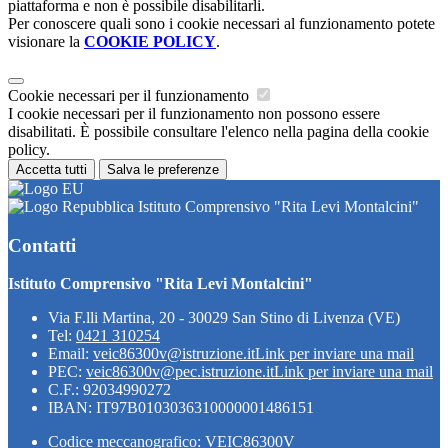
piattaforma e non è possibile disabilitarli.
Per conoscere quali sono i cookie necessari al funzionamento potete
visionare la
COOKIE POLICY
.
Cookie necessari per il funzionamento
I cookie necessari per il funzionamento non possono essere
disabilitati. È possibile consultare l'elenco nella pagina della cookie
policy.
Accetta tutti
Salva le preferenze
Istituto Comprensivo "Rita Levi Montalcini"
Contatti
Istituto Comprensivo "Rita Levi Montalcini"
Via F.lli Martina, 20 - 30029 San Stino di Livenza (VE)
Tel:
0421 310254
Email:
veic86300v@istruzione.it
Link per inviare una mail
PEC:
veic86300v@pec.istruzione.it
Link per inviare una mail
C.F.: 92034990272
IBAN: IT97B0103036310000001486151
Codice meccanografico: VEIC86300V