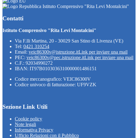
Istituto Comprensivo "Rita Levi Montalcini"
Contatti
Istituto Comprensivo "Rita Levi Montalcini"
Via F.lli Martina, 20 - 30029 San Stino di Livenza (VE)
Tel:
0421 310254
Email:
veic86300v@istruzione.it
Link per inviare una mail
PEC:
veic86300v@pec.istruzione.it
Link per inviare una mail
C.F.: 92034990272
IBAN: IT97B0103036310000001486151
Codice meccanografico: VEIC86300V
Codice univoco di fatturazione: UF9VZK
Sezione Link Utili
Cookie policy
Note legali
Informativa Privacy
Ufficio Relazioni con il Pubblico