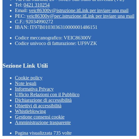
Tel:
0421 310254
Email:
veic86300v@istruzione.it
Link per inviare una mail
PEC:
veic86300v@pec.istruzione.it
Link per inviare una mail
C.F.: 92034990272
IBAN: IT97B0103036310000001486151
Codice meccanografico: VEIC86300V
Codice univoco di fatturazione: UF9VZK
Sezione Link Utili
Cookie policy
Note legali
Informativa Privacy
Ufficio Relazioni con il Pubblico
Dichiarazione di accessibilità
Obiettivi di accessibilità
Whistleblowing
Gestione consensi cookie
Amministrazione trasparente
Pagina visualizzata
735
volte